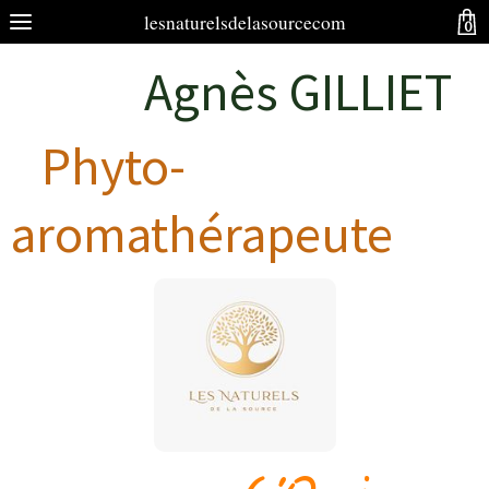
lesnaturelsdelasourcecom
0
Agnès GILLIET
Phyto-
aromathérapeute