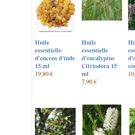
Huile
Huile
Hu
essentielle
essentielle
es
d'encens d'inde
d'eucalyptus
d'
15 ml
Citriodora 15
co
ml
19,80 €
10
7,90 €