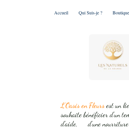
Accueil
Qui Suis-je ?
Boutiqu
L'Oasis en Fleurs
est un li
souhaite bénéficier d'un te
d'aide, d'une nourriture 