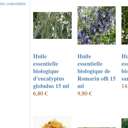
ches concentrés
Huile
Huile
Hu
essentielle
essentielle
es
biologique
biologique de
bi
d'eucalyptus
Romarin offi 15
sa
globulus 15 ml
ml
14
6,80 €
9,80 €