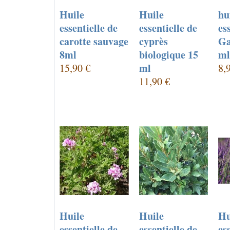
Huile
Huile
hu
essentielle de
essentielle de
es
carotte sauvage
cyprès
Ga
8ml
biologique 15
ml
ml
15,90 €
8,
11,90 €
Huile
Huile
Hu
essentielle de
essentielle de
es