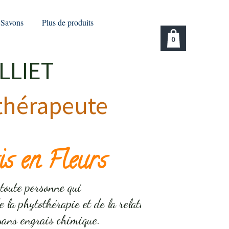
Savons
Plus de produits
0
LIET
thérapeute
s en Fleurs
 toute personne qui
e la phytothérapie et de la relation
ce sans engrais chimique.