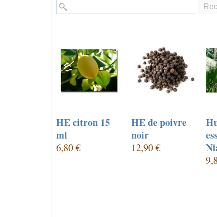
Rec
HE citron 15
HE de poivre
Hu
ml
noir
es
Ni
6,80 €
12,90 €
9,