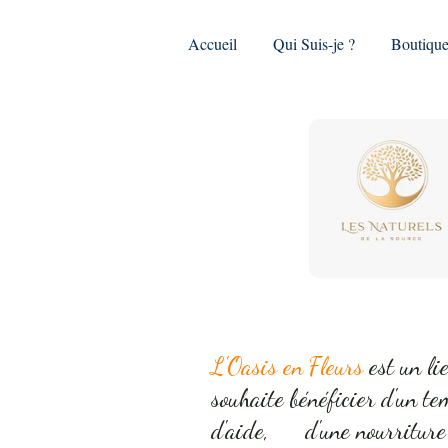
Accueil
Qui Suis-je ?
Boutiqu
L'Oasis en Fleurs
est un li
souhaite bénéficier d'un te
d'aide, d'une nourriture 