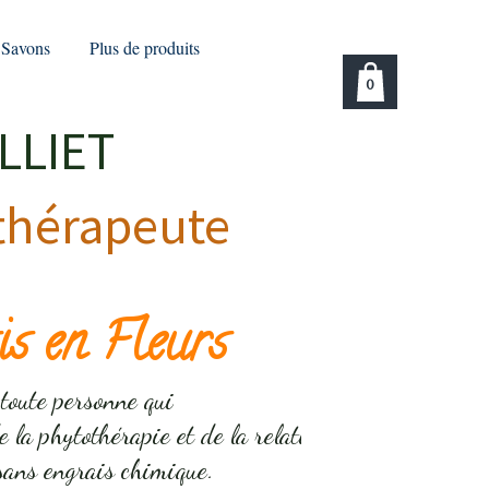
Savons
Plus de produits
0
LIET
thérapeute
s en Fleurs
 toute personne qui
e la phytothérapie et de la relation
ce sans engrais chimique.