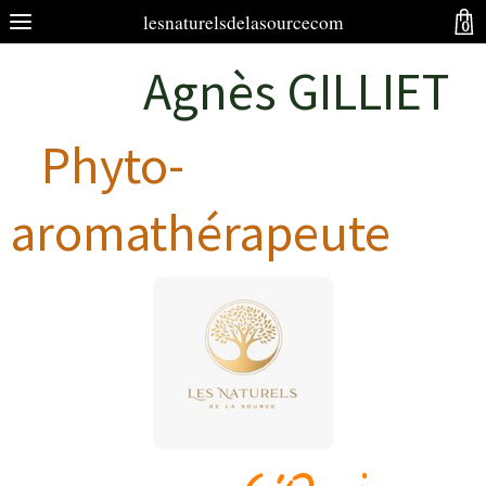
lesnaturelsdelasourcecom
0
Agnès GILLIET
Phyto-
aromathérapeute