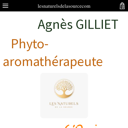
lesnaturelsdelasourcecom
0
Agnès GILLIET
Phyto-
aromathérapeute