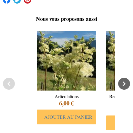
Nous vous proposons aussi
Articulations
Reine des pr
6,00 €
Ul
7