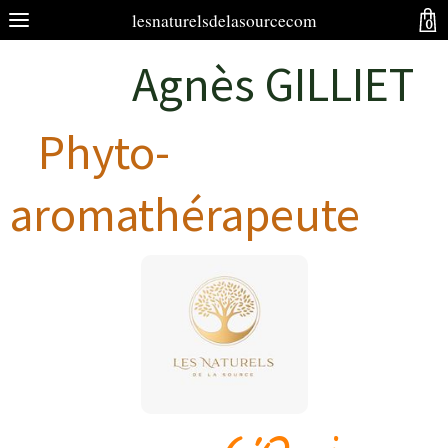
lesnaturelsdelasourcecom
0
Agnès GILLIET
Phyto-
aromathérapeute