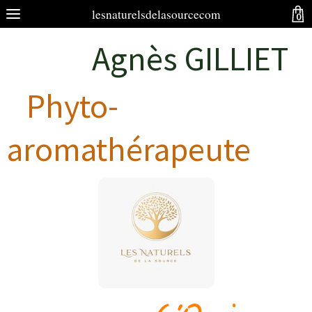
lesnaturelsdelasourcecom
0
Agnès GILLIET
Phyto-
aromathérapeute